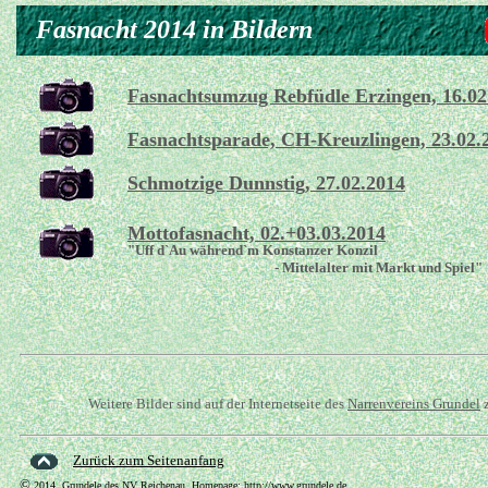
Fasnacht 2014 in Bildern
Fasnachtsumzug Rebfüdle Erzingen, 16.02
Fasnachtsparade, CH-Kreuzlingen, 23.02.
Schmotzige Dunnstig, 27.02.2014
Mottofasnacht, 02.+03.03.2014
"
Uff d`Au während`m Konstanzer Konzil
- Mittelalter mit Markt und Spiel
"
Weitere Bilder sind auf der Internetseite des
Narrenvereins Grundel
z
Zurück zum Seitenanfang
©
2014, Grundele des NV Reichenau, Homepage:
http://www.grundele.de